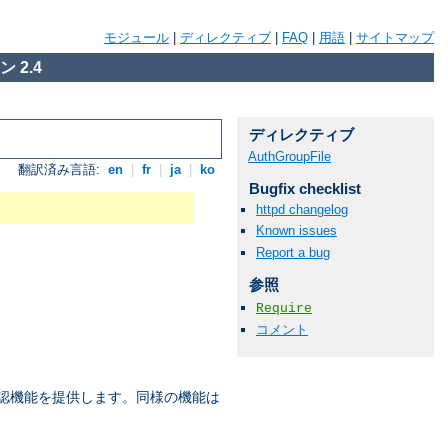
モジュール
|
ディレクティブ
|
FAQ
|
用語
|
サイトマップ
 2.4
ディレクティブ
AuthGroupFile
翻訳済み言語:
en
|
fr
|
ja
|
ko
Bugfix checklist
httpd changelog
Known issues
Report a bug
参照
Require
コメント
承認機能を提供します。同様の機能は