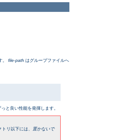
す。
file-path
はグループファイルへ
ずっと良い性能を発揮します。
クトリ以下には、
置かないで