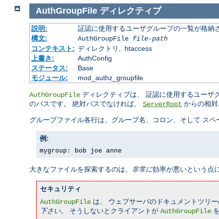
AuthGroupFile
ディレクティブ
説明:
証認に使用するユーザグループの一覧が格納さ
構文:
AuthGroupFile
file-path
コンテキスト:
ディレクトリ, .htaccess
上書き:
AuthConfig
ステータス:
Base
モジュール:
mod_authz_groupfile
ディレクティブは、 証認に使用するユーザ
AuthGroupFile
のパスです。 絶対パスでなければ、
からの相対
ServerRoot
グループファイル各行は、グループ名、コロン、そして スペ
例:
mygroup: bob joe anne
大きなファイルを探索するのは、
非常に
効率が悪いという点
セキュリティ
は、 ウェブサーバのドキュメントツリー
AuthGroupFile
下さい
。 そうしないとクライアントが
を
AuthGroupFile